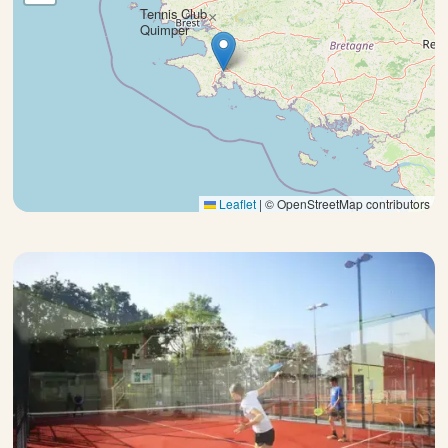
Tennis Club
×
Quimper
Leaflet
|
© OpenStreetMap contributors