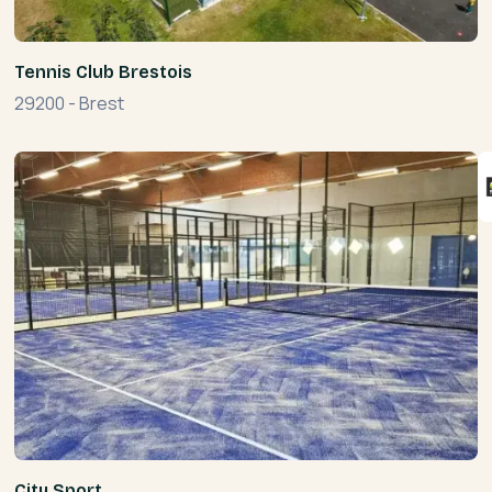
Tennis Club Brestois
29200
-
Brest
City Sport