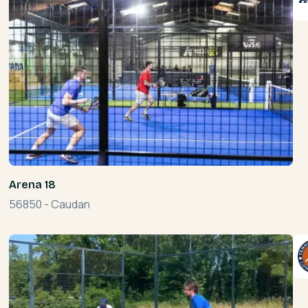
Arena 18
56850
-
Caudan