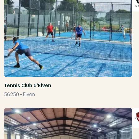
Tennis Club d'Elven
56250
-
Elven