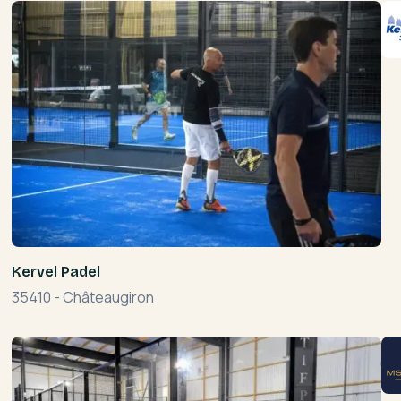
Kervel Padel
35410
-
Châteaugiron