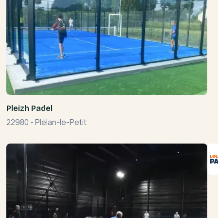
Pleizh Padel
22980
-
Plélan-le-Petit