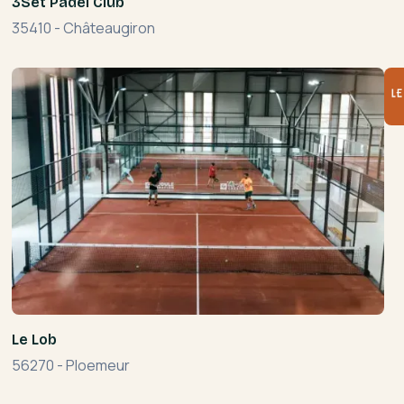
3Set Padel Club
35410
-
Châteaugiron
Le Lob
56270
-
Ploemeur