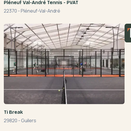
Pléneuf Val-André Tennis - PVAT
22370
-
Pléneuf-Val-André
Ti Break
29820
-
Guilers