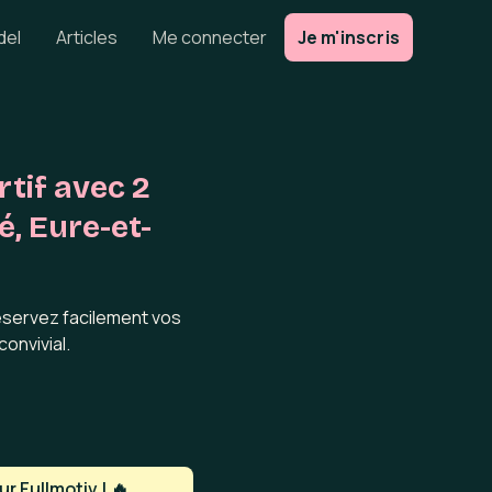
del
Articles
Me connecter
Je m'inscris
tif avec 2
é, Eure-et-
réservez facilement vos
onvivial.
r Fullmotiv ! 🔥