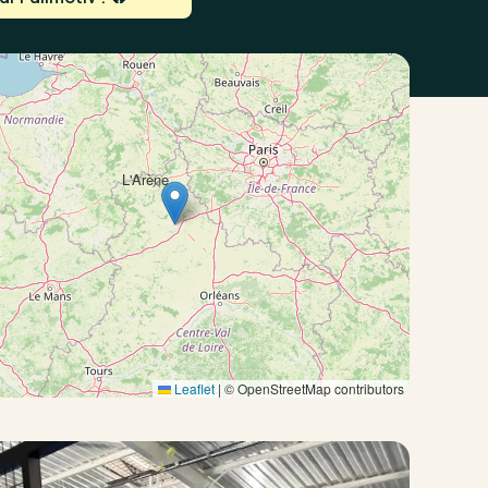
L'Arène
×
Leaflet
|
© OpenStreetMap contributors