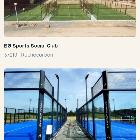
BØ Sports Social Club
37210
-
Rochecorbon