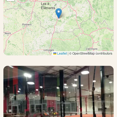
Les 4
×
Éléments
Leaflet
|
© OpenStreetMap contributors