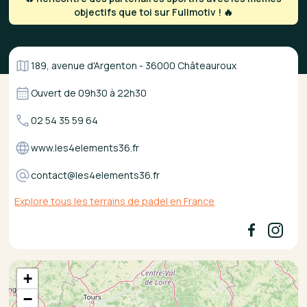
objectifs que toi sur Fullmotiv ! 🔥
189, avenue d'Argenton - 36000 Châteauroux
Ouvert de
09h30
à
22h30
02 54 35 59 64
www.les4elements36.fr
contact@les4elements36.fr
Explore tous les terrains de padel en France
+
−