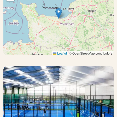
La
×
Pommeraie
Leaflet
|
© OpenStreetMap contributors