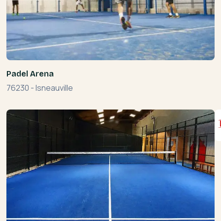
Padel Arena
76230
-
Isneauville