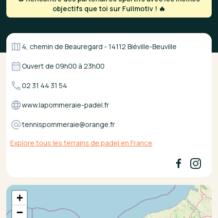
objectifs que toi sur Fullmotiv ! 🔥
4, chemin de Beauregard - 14112 Biéville-Beuville
Ouvert de
09h00
à
23h00
02 31 44 31 54
www.lapommeraie-padel.fr
tennispommeraie@orange.fr
Explore tous les terrains de padel en France
+
−