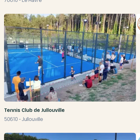
76610
-
Le Havre
Tennis Club de Jullouville
50610
-
Jullouville