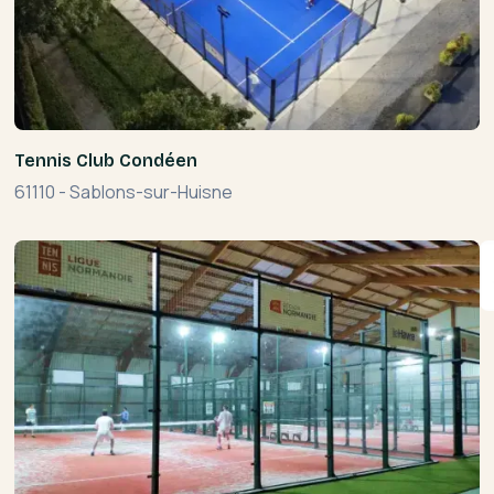
Tennis Club Condéen
61110
-
Sablons-sur-Huisne