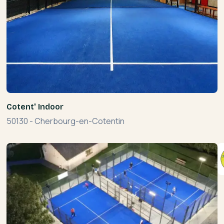
Cotent' Indoor
50130
-
Cherbourg-en-Cotentin