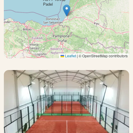
×
Padel
Leaflet
|
© OpenStreetMap contributors