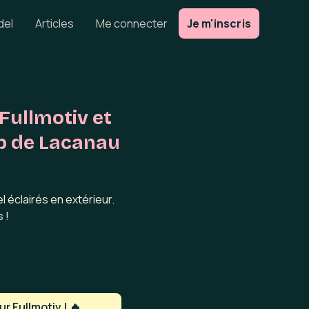
del
Articles
Me connecter
Je m'inscris
Fullmotiv et
ub de Lacanau
 éclairés en extérieur.
 !
r Fullmotiv ! 🔥