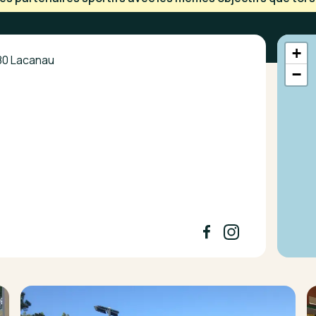
+
680 Lacanau
−