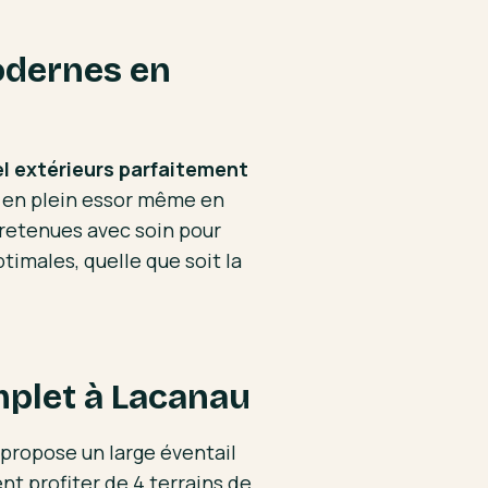
odernes en
el extérieurs parfaitement
t en plein essor même en
tretenues avec soin pour
timales, quelle que soit la
mplet à Lacanau
 propose un large éventail
ent profiter de 4 terrains de