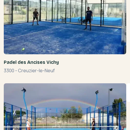
Padel des Ancises Vichy
3300
-
Creuzier-le-Neuf