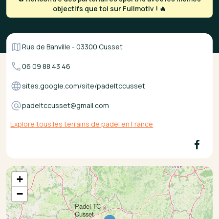
objectifs que toi sur Fullmotiv ! 🔥
Rue de Banville - 03300 Cusset
06 09 88 43 46
sites.google.com/site/padeltccusset
padeltccusset@gmail.com
Explore tous les terrains de padel en France
+
−
Padel TC
×
Cusset