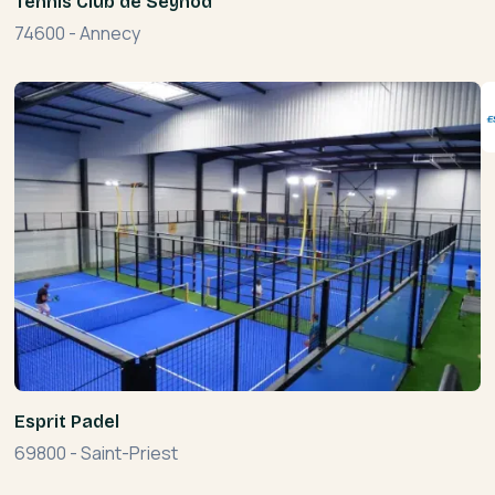
Tennis Club de Seynod
74600
-
Annecy
Esprit Padel
69800
-
Saint-Priest