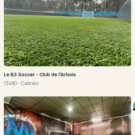
Le B3 Soccer - Club de l’Arbois
13480
-
Cabriès