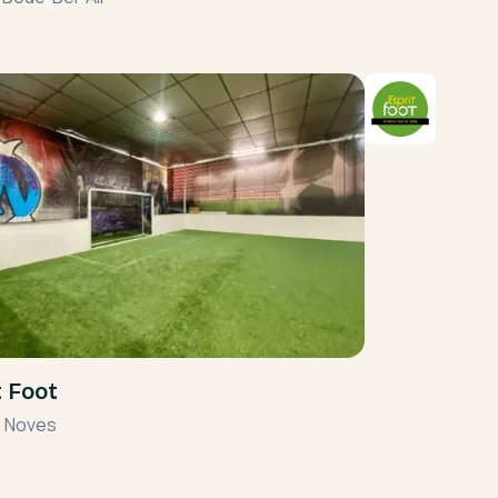
t Foot
•
Noves