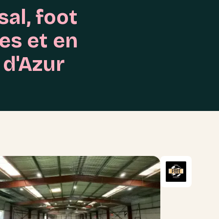
sal, foot
es et en
 d'Azur