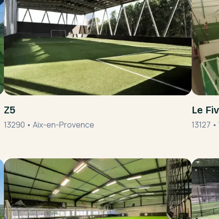
Z5
Le Fi
13290
•
Aix-en-Provence
13127
•