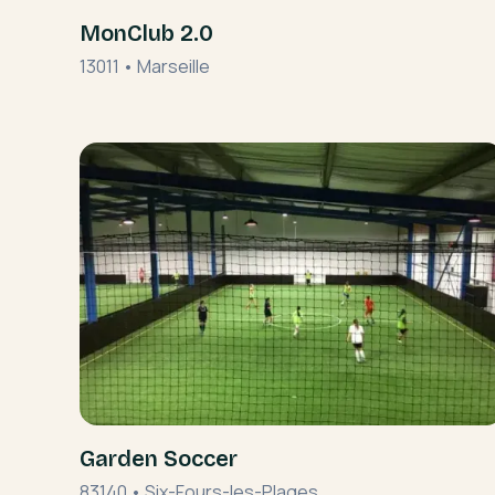
MonClub 2.0
13011
•
Marseille
Garden Soccer
83140
•
Six-Fours-les-Plages