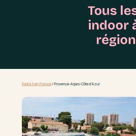
Tous les
indoor 
région
Foot à 5 en France
/
Provence-Alpes-Côte d'Azur