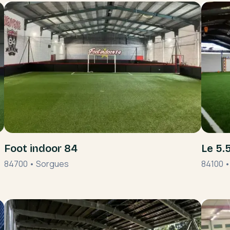
Foot indoor 84
Le 5.
84700
•
Sorgues
84100