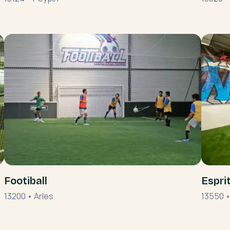
Footiball
Espri
13200
•
Arles
13550