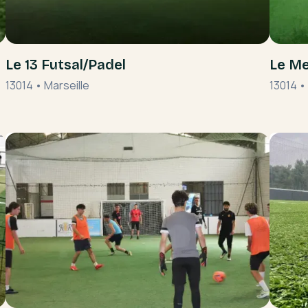
Le 13 Futsal/Padel
Le Me
13014
•
Marseille
13014
•