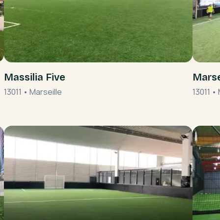
Massilia Five
Marse
13011
•
Marseille
13011
•