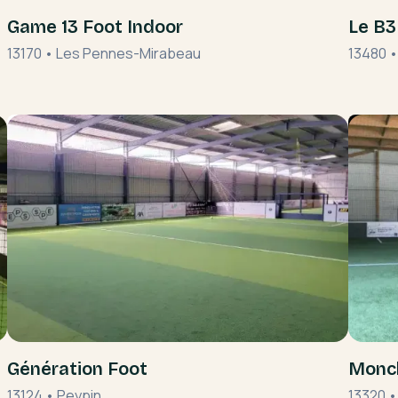
Game 13 Foot Indoor
Le B3
13170
•
Les Pennes-Mirabeau
13480
Génération Foot
Moncl
13124
•
Peypin
13320