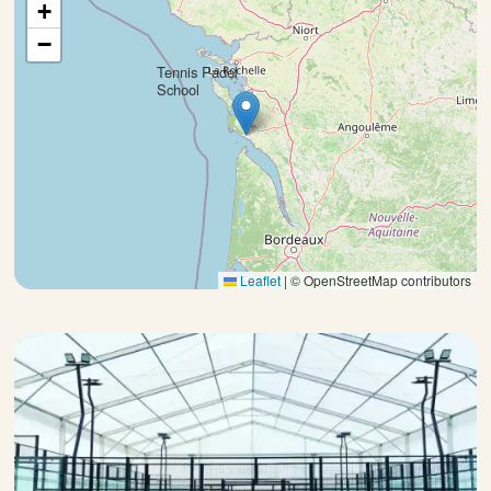
+
−
Tennis Padel
×
School
Leaflet
|
© OpenStreetMap contributors