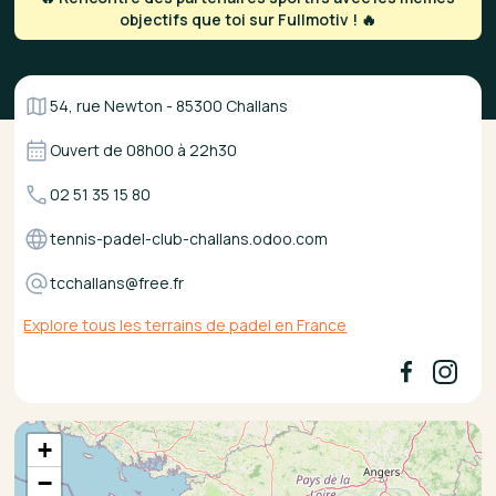
objectifs que toi sur Fullmotiv ! 🔥
54, rue Newton - 85300 Challans
Ouvert de
08h00
à
22h30
02 51 35 15 80
tennis-padel-club-challans.odoo.com
tcchallans@free.fr
Explore tous les terrains de padel en France
+
−