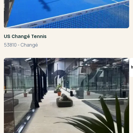
US Changé Tennis
53810
-
Changé