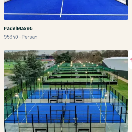
PadelMax95
95340
-
Persan