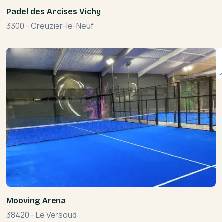
Padel des Ancises Vichy
3300
-
Creuzier-le-Neuf
Mooving Arena
38420
-
Le Versoud