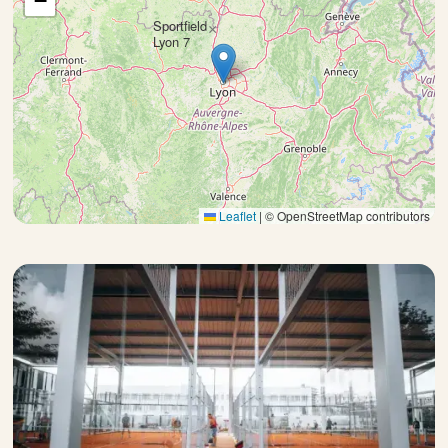
−
Sportfield
×
Lyon 7
Leaflet
|
© OpenStreetMap contributors