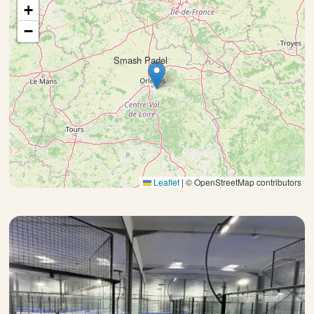
+
−
Smash Padel
×
Leaflet
|
© OpenStreetMap contributors