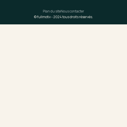
Plan du site
Nous contacter
© fullmotiv -
2024
tous droits réservés.