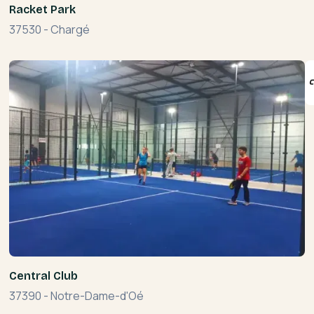
Racket Park
37530
-
Chargé
Central Club
37390
-
Notre-Dame-d'Oé