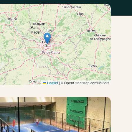
Paris
×
Padel
Leaflet
|
© OpenStreetMap contributors