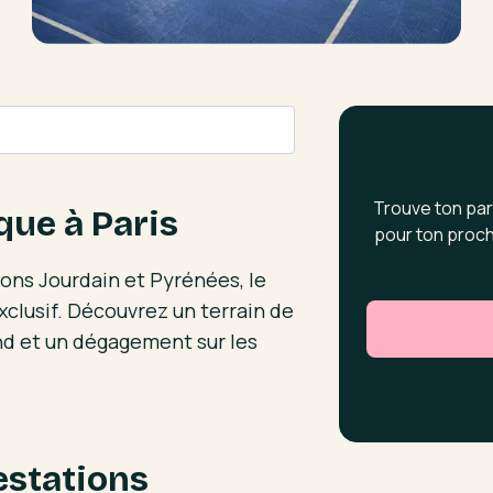
Trouve ton par
que à Paris
pour ton proch
ions Jourdain et Pyrénées, le
xclusif. Découvrez un terrain de
nd et un dégagement sur les
estations