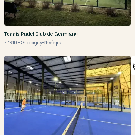
Tennis Padel Club de Germigny
77910
-
Germigny-l'Évêque