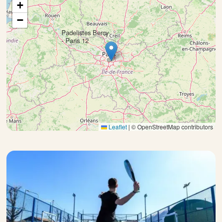
+
−
Padelistes Bercy
×
- Paris 12
Leaflet
|
© OpenStreetMap contributors