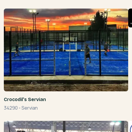
Crocodil's Servian
34290
-
Servian