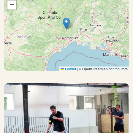
−
La Centrale
×
Sport And Co
Leaflet
|
© OpenStreetMap contributors