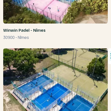
Winwin Padel - Nîmes
30900
-
Nîmes