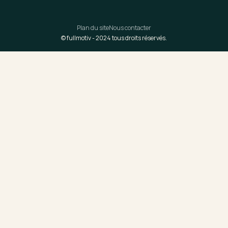
Plan du site
Nous contacter
© fullmotiv -
2024
tous droits réservés.