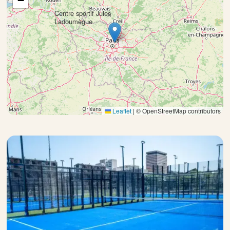
−
Centre sportif Jules
×
Ladoumègue
Leaflet
|
© OpenStreetMap contributors