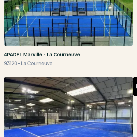
4PADEL Marville - La Courneuve
93120
-
La Courneuve