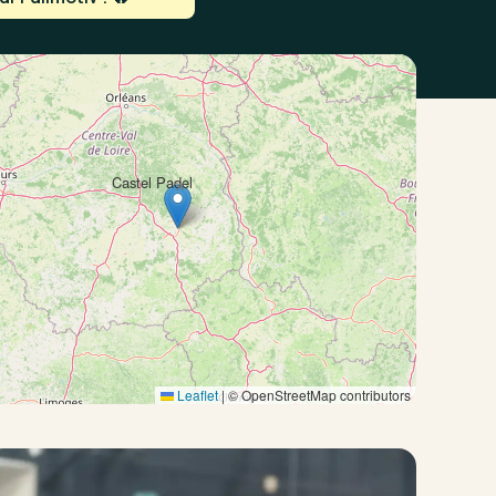
Castel Padel
×
Leaflet
|
© OpenStreetMap contributors