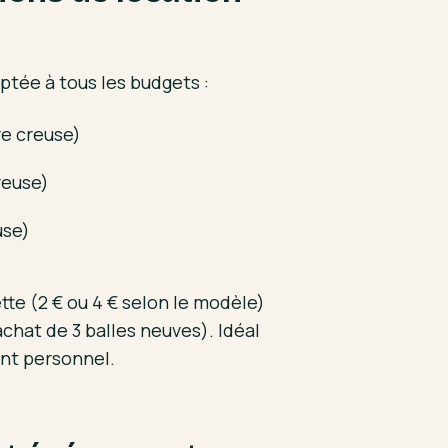
aptée à tous les budgets :
re creuse)
reuse)
use)
tte (2 € ou 4 € selon le modèle)
’achat de 3 balles neuves). Idéal
nt personnel.