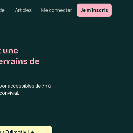
del
Articles
Me connecter
Je m'inscris
z une
errains de
oor accessibles de 7h à
convivial.
r Fullmotiv ! 🔥