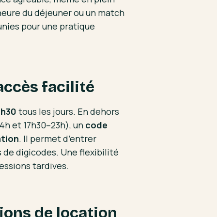
l’heure du déjeuner ou un match
unies pour une pratique
ccès facilité
3h30
tous les jours. En dehors
14h et 17h30–23h), un
code
ation
. Il permet d’entrer
 de digicodes. Une flexibilité
essions tardives.
tions de location