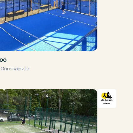
oo
-
Goussainville