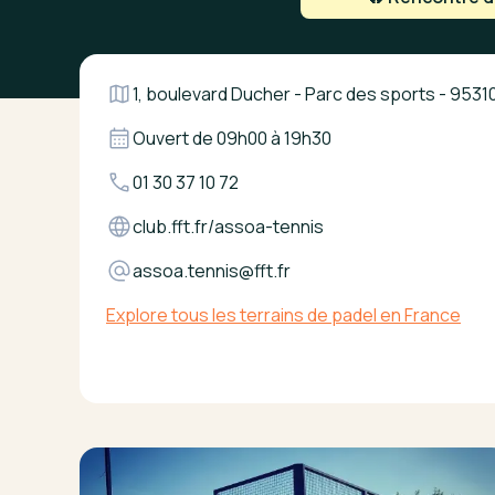
1, boulevard Ducher - Parc des sports - 953
Ouvert de
09h00
à
19h30
01 30 37 10 72
club.fft.fr/assoa-tennis
assoa.tennis@fft.fr
Explore tous les terrains de padel en France