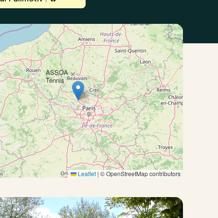
ASSOA
×
Tennis
Leaflet
|
© OpenStreetMap contributors