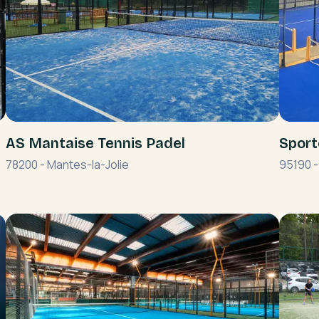
AS Mantaise Tennis Padel
Sport
78200
-
Mantes-la-Jolie
95190