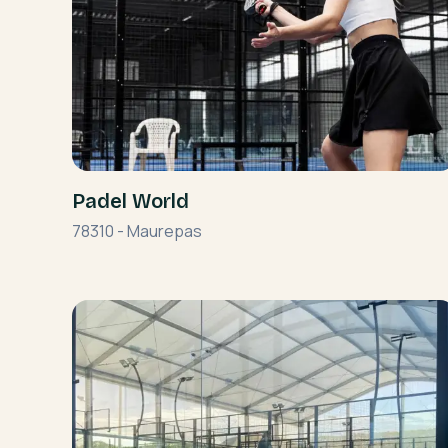
Padel World
78310
-
Maurepas