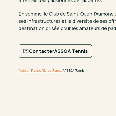
attentes des passionnés de raquettes.
En somme, le Club de Saint-Ouen-l'Aumône se
ses infrastructures et la diversité de ses offr
destination prisée pour les amateurs de pad
Contacter
ASSOA Tennis
Padel en France
/
Île-de-France
/
ASSOA Tennis