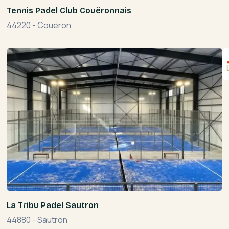
Tennis Padel Club Couëronnais
44220
-
Couëron
La Tribu Padel Sautron
44880
-
Sautron