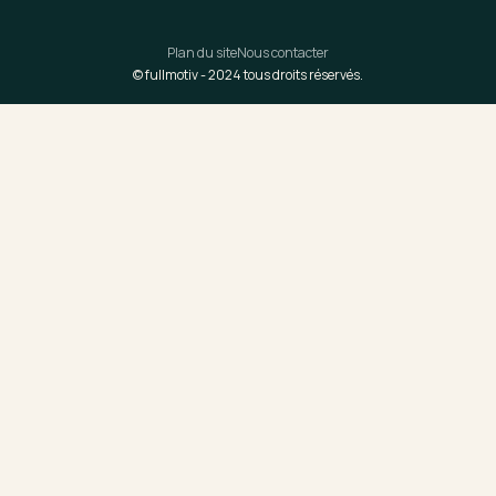
Plan du site
Nous contacter
© fullmotiv -
2024
tous droits réservés.