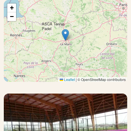
+
−
ASCA Tennis
×
Padel
Leaflet
|
© OpenStreetMap contributors