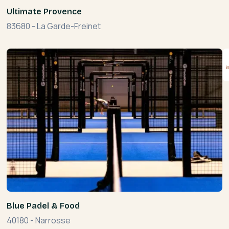
Ultimate Provence
83680
-
La Garde-Freinet
Blue Padel & Food
40180
-
Narrosse