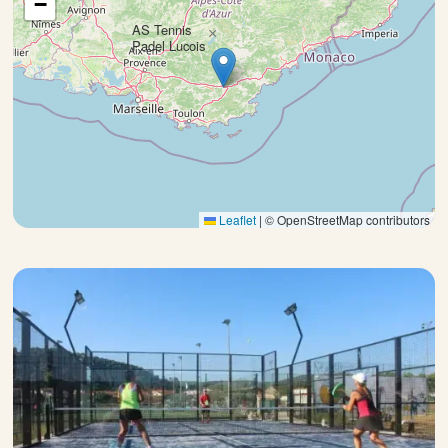
−
AS Tennis
×
Padel Lucois
Leaflet
|
© OpenStreetMap contributors