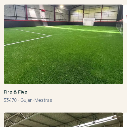
Fire & Five
33470
-
Gujan-Mestras