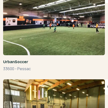
UrbanSoccer
33600
-
Pessac