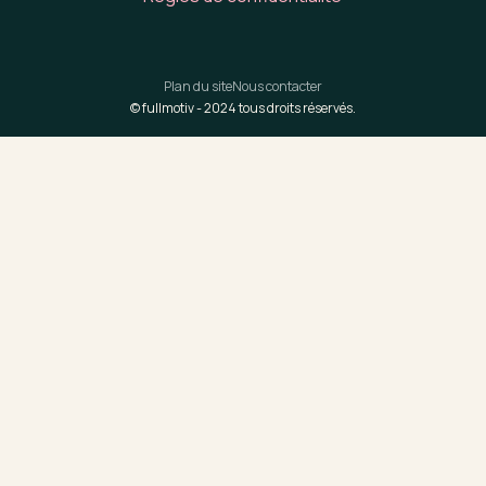
Plan du site
Nous contacter
© fullmotiv -
2024
tous droits réservés.