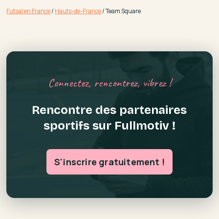
Futsal en France
/
Hauts-de-France
/
Team Square
Connectez, rencontrez, vibrez !
Rencontre des partenaires
sportifs sur Fullmotiv !
S'inscrire gratuitement !