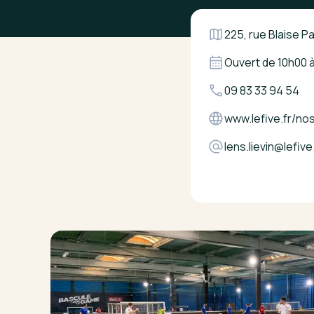
225, rue Blaise Pa
Ouvert de
10h00
09 83 33 94 54
www.lefive.fr/no
lens.lievin@lefive