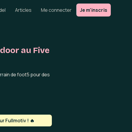
del
Articles
Me connecter
Je m'inscris
ndoor au Five
errain de foot5 pour des
r Fullmotiv ! 🔥