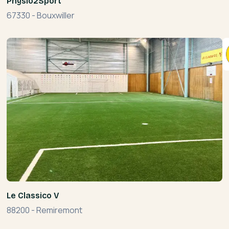
Physio2Sport
67330
-
Bouxwiller
Le Classico V
88200
-
Remiremont