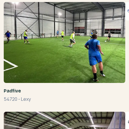
Padfive
54720
-
Lexy