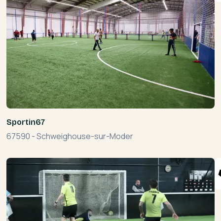
Sportin67
67590
-
Schweighouse-sur-Moder