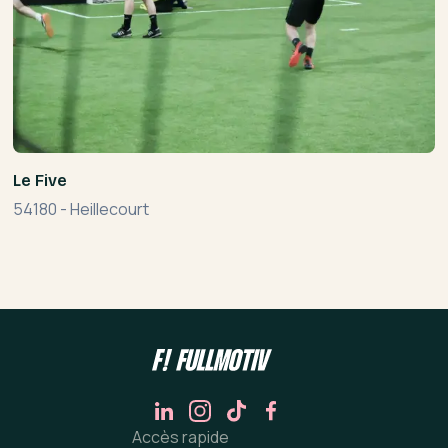
Le Five
54180
-
Heillecourt
Accès rapide