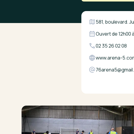
581, boulevard. J
Ouvert de
12h00
02 35 26 02 08
www.arena-5.co
76arena5@gmail