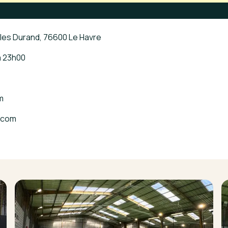
ules Durand, 76600 Le Havre
à
23h00
m
.com