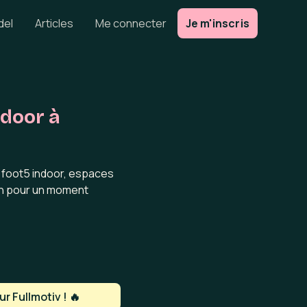
del
Articles
Me connecter
Je m'inscris
ndoor à
e foot5 indoor, espaces
in pour un moment
r Fullmotiv ! 🔥