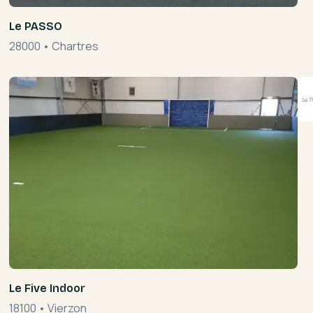
Le PASSO
28000
•
Chartres
Le Five Indoor
18100
•
Vierzon