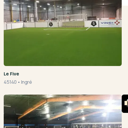
Le Five
45140
•
Ingré